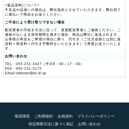
<返品送料について>
不良品や品違いの場合は、弊社負担とさせていただきます。弊社宛て
に着払いで商品をお送りください。
ご不在により受け取りできない場合
配送業者の手続き方法に従って、直接配送業者にご連絡ください。ご
連絡がないまま保管期間を過ぎた場合、商品は弊社に返送されます。
お客様が再送をご希望の場合に限り、代引き（ご注文金額とは別に返
送料＋再送料＋代引き手数料をいただきます）で再度お送りいたしま
す。
お問い合わせ
TEL：055-231-3427（平日9：00～17：30）
FAX：055-231-3175
Email:ddtown@di-di.jp
推奨環境
ご利用規約
会員規約
プライバシーポリシー
特定商取引法に基づく表記
お問い合わせ